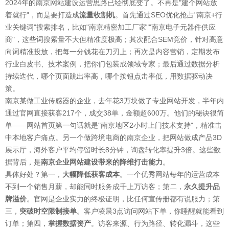
2024年的南京网站建设运营思路已经彻底变了。不再是"建个网站放
着就行"，而是要打造成
流量收割机
。首先通过SEO优化抢占"南京+行
业关键词"搜索排名，比如"南京精密加工厂家""南京电子元器件供应
商"，这些词搜索量不大但精准度极高；其次配合SEM竞价，针对高意
向词精准投放，把每一分钱花在刀刃上；再次是内容营销，定期发布
行业白皮书、技术案例，把你们包装成领域专家；最后通过数据分析
持续迭代，哪个页面跳出率高，哪个按钮点击率低，用数据驱动决
策。
南京某做工业传感器的企业，去年花3万块做了专业网站开发，半年内
通过官网直接获客217个，成交38单，金额超600万。他们的秘诀很简
单——网站首页第一句话就是"南京地区2小时上门技术支持"，精准击
中本地客户痛点。另一个做跨境电商的南京企业，把网站做成产品3D
展示厅，海外客户平均停留时长8分钟，询盘转化率提升3倍。这些数
据背后，是
南京企业网站建设带来的降维打击能力
。
具体好处？第一，
大幅降低获客成本
。一个优秀网站每年的运营成本
不到一个销售月薪，却能同时服务成千上万访客；第二，
永久提升品
牌溢价
。官网是企业实力的终极证明，比任何宣传册都有说服力；第
三，
突破时空限制接单
。客户凌晨3点访问网站下单，你睡醒就能看到
订单；第四，
掌握数据资产
。访客来源、行为路径、转化漏斗，这些