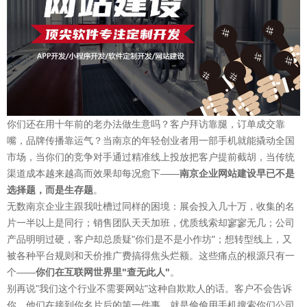
你们还在用十年前的老办法做生意吗？客户拜访靠腿，订单成交靠
嘴，品牌传播靠运气？当南京的年轻创业者用一部手机就能撬动全国
市场，当你们的竞争对手通过精准线上投放把客户提前截胡，当传统
渠道成本越来越高而效果却每况愈下——
南京企业网站建设早已不是
选择题，而是生存题
。
无数南京企业主跟我吐槽过同样的困境：展会投入几十万，收集的名
片一半以上是同行；销售团队天天加班，优质线索却寥寥无几；公司
产品明明过硬，客户却总质疑"你们是不是小作坊"；想转型线上，又
被各种平台规则和天价推广费搞得焦头烂额。这些痛点的根源只有一
个——
你们在互联网世界里"查无此人"
。
别再说"我们这个行业不需要网站"这种自欺欺人的话。客户不会告诉
你，他们在接到你名片后的第一件事，就是偷偷用手机搜索你们公司