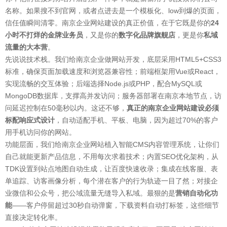
名称。如果搜不到官网，或者点进去是一个模板化、low到爆的页面，
信任值瞬间清零。南京企业网站建设的真正价值，在于它既是你的
24
小时不打烊的金牌业务员
，又是你的
数字化品牌旗舰店
，更是你
私域
流量的大本营
。
先说说技术栈。我们给南京企业做网站开发，底层采用HTML5+CSS3
标准，确保页面加载速度和浏览器兼容性；前端框架用Vue或React，
实现流畅的交互体验；后端选择Node.js或PHP，配合MySQL或
MongoDB数据库，支撑高并发访问；服务器部署在南京本地节点，访
问延迟控制在50毫秒以内。这还不够，
真正的南京企业网站建设必须
标配响应式设计
，自动适配手机、平板、电脑，因为超过70%的客户
用手机访问你的网站。
功能层面，我们给南京企业网站植入智能CMS内容管理系统，让你们
自己就能更新产品信息，不用每次求着技术；内置SEO优化架构，从
TDK设置到站点地图自动生成，让百度快速收录；集成在线客服、表
单追踪、访客画像分析，每个潜在客户的行为轨迹一目了然；对接企
业微信和公众号，把公域流量无缝导入私域。最狠的是
营销自动化功
能
——客户停留超过30秒自动弹窗，下载资料自动打标签，这些细节
直接决定转化率。