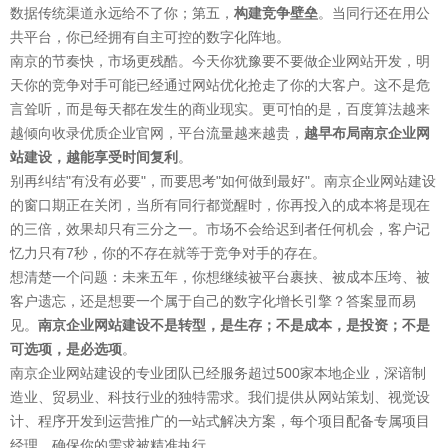
数据传统渠道永远给不了你；第五，
构建竞争壁垒
。当同行还在用公
共平台，你已经拥有自主可控的数字化阵地。
南京的节奏快，市场更残酷。今天你犹豫要不要做企业网站开发，明
天你的竞争对手可能已经通过网站优化抢走了你的大客户。这不是危
言耸听，而是每天都在发生的商业现实。更可怕的是，百度算法越来
越倾向收录优质企业官网，平台流量越来越贵，
越早布局南京企业网
站建设，越能享受时间复利
。
别再纠结"有没有必要"，而要思考"如何做到最好"。南京企业网站建设
的窗口期正在关闭，当所有同行都觉醒时，你再投入的成本将是现在
的三倍，效果却只有三分之一。市场不会给迟到者任何机会，客户记
忆力只有7秒，你的不存在就等于竞争对手的存在。
想清楚一个问题：未来五年，你想继续被平台裹挟、被成本压垮、被
客户遗忘，还是想要一个属于自己的数字化增长引擎？答案显而易
见。
南京企业网站建设不是转型，是生存；不是成本，是投资；不是
可选项，是必选项
。
南京企业网站建设的专业团队已经服务超过500家本地企业，深谙制
造业、贸易业、科技行业的独特需求。我们提供从网站策划、视觉设
计、程序开发到运营推广的一站式解决方案，每个项目配备专属项目
经理，确保你的需求被精准执行。