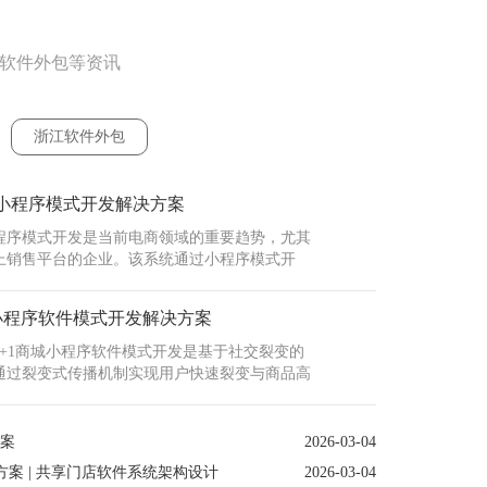
江软件外包等资讯
浙江软件外包
小程序模式开发解决方案
程序模式开发是当前电商领域的重要趋势，尤其
上销售平台的企业。该系统通过小程序模式开
系统部署周期长、维护成本高、用户触达效率低
值在于实现“轻量化部署+高并发承载”，支持
城小程序软件模式开发解决方案
单处理、多支付方式集成及会员等级···
+1商城小程序软件模式开发是基于社交裂变的
通过裂变式传播机制实现用户快速裂变与商品高
价值在于构建以用户为中心的社交电商生态，解
乏力、复购率低、营销成本高的痛点。系统支持
浙江商
单处理、多支付方式集成及会员等···
案
2026-03-04
随着浙
案 | 共享门店软件系统架构设计
2026-03-04
对商城