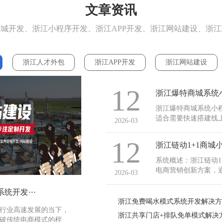
文章资讯
城开发、浙江小程序开发、浙江APP开发、浙江网站建设、浙
浙江人才外包
浙江APP开发
浙江网站建设
12
浙江爆特商城系统
浙江爆特商城系统小
适合需要快速搭建线
2026-03
发，解决了传统商城
等核心痛点。其核心价
12
浙江链动1+1商
商品上架管理、在线订
系统概述：浙江链动1
电商营销创新方案，
2026-03
效转化。该模式核心
决传统商城用户增长
统开发···
商品上架管理、在线订
浙江免费喝水模式系统开发解决方
行业高速发展的当下，
浙江共享门店+排队免单模式解决方
破传统电商模式的桎