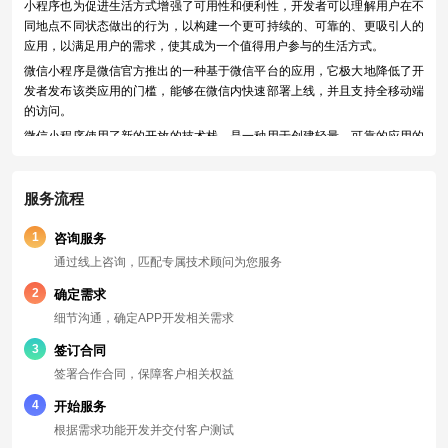
小程序也为促进生活方式增强了可用性和便利性，开发者可以理解用户在不
同地点不同状态做出的行为，以构建一个更可持续的、可靠的、更吸引人的
应用，以满足用户的需求，使其成为一个值得用户参与的生活方式。
微信小程序是微信官方推出的一种基于微信平台的应用，它极大地降低了开
发者发布该类应用的门槛，能够在微信内快速部署上线，并且支持全移动端
的访问。
微信小程序使用了新的开放的技术栈，是一种用于创建轻量、可靠的应用的
技术。它省略掉了传统技术栈中可能会出现的大量重复劳动，帮助开发者可
以以相对较低的成本以及投入更少的时间开发出兼容轻量、可靠、易用并且
具备微信账号体系验证的应用。此外，微信小程序不但支持微信用户快速打
服务流程
开使用，而且它的门槛非常低，几乎不需要任何其它的开发技术，可以让任
何一个熟悉微信的用户快速上手，轻松应用。
1
咨询服务
通过线上咨询，匹配专属技术顾问为您服务
2
确定需求
细节沟通，确定APP开发相关需求
3
签订合同
签署合作合同，保障客户相关权益
4
开始服务
根据需求功能开发并交付客户测试