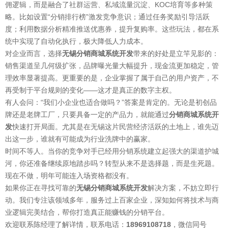
佣逻辑，而是融合了社群运营、私域流量沉淀、KOC培育等多种策
略。比如设置“分销排行榜”激发竞争意识；通过任务奖励引导活跃
度；利用数据分析精准推送优惠券，提升复购率。这些玩法，都在系
统中实现了自动化执行，极大降低人力成本。
对企业而言，选择
无锡分销商城系统开发
带来的好处是立竿见影的：
销售渠道呈几何级扩张，品牌曝光量大幅提升，现金流更加稳定，管
理效率显著提高。更重要的是，企业掌握了属于自己的用户资产，不
再受制于平台规则的变化——这才是真正的数字主权。
有人会问：“我们小企业也适合做吗？”答案是肯定的。无论是初创品
牌还是老牌工厂，只要具备一定的产品力，就能通过
分销商城系统开
发
快速打开局面。尤其是在无锡这片民营经济活跃的土地上，谁先迈
出这一步，谁就有可能成为行业洗牌中的赢家。
时间不等人。当你的竞争对手已经用分销系统建立起强大的渠道护城
河，你还准备继续原地踏步吗？转型从来不是选择题，而是生死题。
现在不做，明年可能连入场资格都没有。
如果你正在寻找可靠的
无锡分销商城系统开发
解决方案，不妨立即行
动。我们专注该领域多年，服务过上百家企业，深知如何将技术与商
业逻辑完美结合，帮你打造真正能赚钱的分销平台。
欢迎联系陈经理了解详情，联系电话：
18969108718
，微信同号