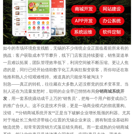
如今的市场环境愈发残酷，无锡的不少传统企业正面临着前所未有的
挑战：客户获取成本节节攀升，线下门店客流持续萎缩，销售渠道单
一且难以拓展，团队管理效率低下，利润空间被不断压缩。更让人焦
虑的是，同行已经开始借助数字化工具疯狂裂变获客，而你却还在靠
地推和熟人介绍艰难维持。难道真的只能坐等被淘汰？
别急——真正的转机，往往藏在大多数人还没察觉的技术变革里。当
别人还在为流量发愁时，聪明的企业早已悄悄布局
分销商城系统开
发
，用一套系统撬动成千上万的“销售员”，把每一个用户都变成自己
的推广合伙人。这不仅是技术升级，更是一场商业模式的彻底重构。
没错，**分销商城系统开发**正是当下破解企业增长瓶颈的利器。尤其
对于地处长三角经济带核心位置的无锡企业来说，拥有制造业基础和
物流优势，却常常因营销方式落后错失商机。而一套成熟的分销商城