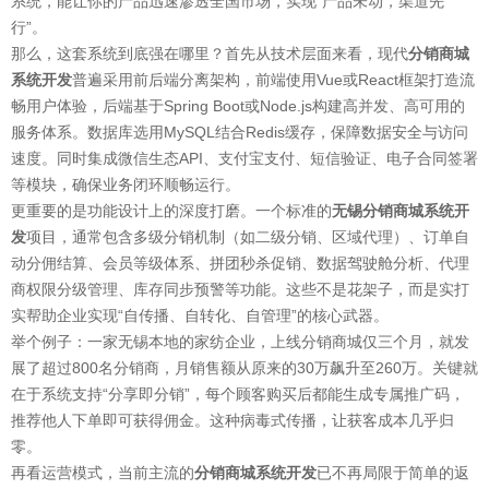
系统，能让你的产品迅速渗透全国市场，实现“产品未动，渠道先
行”。
那么，这套系统到底强在哪里？首先从技术层面来看，现代
分销商城
系统开发
普遍采用前后端分离架构，前端使用Vue或React框架打造流
畅用户体验，后端基于Spring Boot或Node.js构建高并发、高可用的
服务体系。数据库选用MySQL结合Redis缓存，保障数据安全与访问
速度。同时集成微信生态API、支付宝支付、短信验证、电子合同签署
等模块，确保业务闭环顺畅运行。
更重要的是功能设计上的深度打磨。一个标准的
无锡分销商城系统开
发
项目，通常包含多级分销机制（如二级分销、区域代理）、订单自
动分佣结算、会员等级体系、拼团秒杀促销、数据驾驶舱分析、代理
商权限分级管理、库存同步预警等功能。这些不是花架子，而是实打
实帮助企业实现“自传播、自转化、自管理”的核心武器。
举个例子：一家无锡本地的家纺企业，上线分销商城仅三个月，就发
展了超过800名分销商，月销售额从原来的30万飙升至260万。关键就
在于系统支持“分享即分销”，每个顾客购买后都能生成专属推广码，
推荐他人下单即可获得佣金。这种病毒式传播，让获客成本几乎归
零。
再看运营模式，当前主流的
分销商城系统开发
已不再局限于简单的返